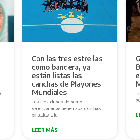
Con las tres estrellas
G
como bandera, ya
B
e
están listas las
e
canchas de Playones
M
Mundiales
o
Tr
po
Los diez clubes de barrio
seleccionados tienen sus canchas
L
pintadas a la
LEER MÁS