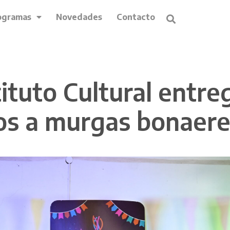
ogramas
Novedades
Contacto
stituto Cultural entr
os a murgas bonaer