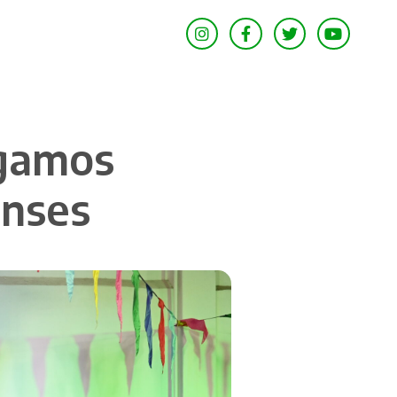
egamos
enses