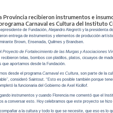
a Provincia recibieron instrumentos e insum
 programa Carnaval es Cultura del Instituto C
cepresidente de Fundación, Alejandro Alegretti y la presidenta del
cieron entrega de instrumentos y elementos de producción artíst
 Almirante Brown, Ensenada, Quilmes y Brandsen.
el
Proyecto de Fortalecimiento de las Murgas y Asociaciones Vi
 recibieron telas, bombos con platillos, platos, cicuayos de ma
os que aportamos desde la Fundación.
amos desde el programa
Carnaval es Cultura
, son parte de la c
lorable”, consideró Saintout. “Esto es posible también porque t
mpletó la funcionaria del Gobierno de Axel Kicillof.
gando instrumentos y cuando Florencia me comentó que el Inst
 a conversar esto. Hoy celebramos que este proyecto se hizo re
mpañar a la cultura y todo lo que se necesite, que eso es lo q