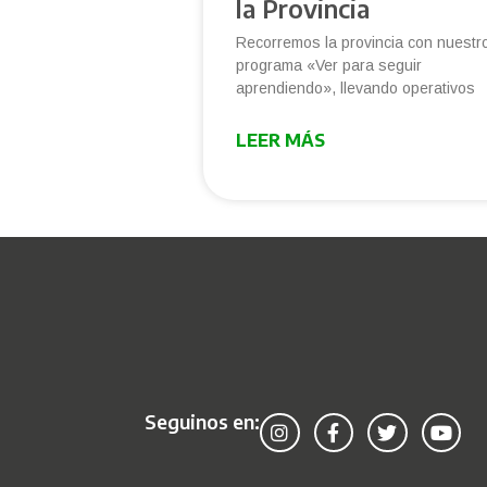
la Provincia
Recorremos la provincia con nuestr
programa «Ver para seguir
aprendiendo», llevando operativos
LEER MÁS
Seguinos en: