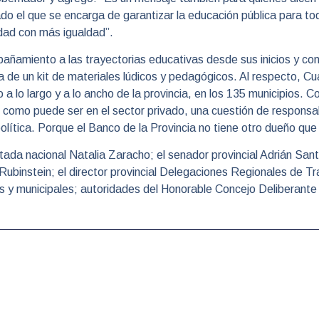
ado el que se encarga de garantizar la educación pública para to
dad con más igualdad”.
pañamiento a las trayectorias educativas desde sus inicios y cont
a de un kit de materiales lúdicos y pedagógicos. Al respecto, 
a lo largo y a lo ancho de la provincia, en los 135 municipios. 
 como puede ser en el sector privado, una cuestión de responsab
política. Porque el Banco de la Provincia no tiene otro dueño que 
ada nacional Natalia Zaracho; el senador provincial Adrián Santa
ubinstein; el director provincial Delegaciones Regionales de T
les y municipales; autoridades del Honorable Concejo Deliberante