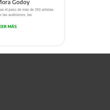
ora Godoy
as el paso de más de 250 artistas
r las audiciones, las
EER MÁS