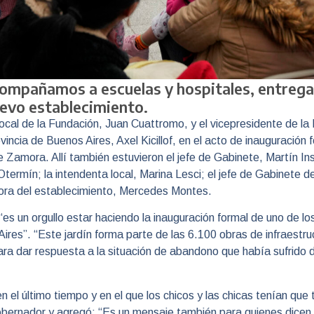
ompañamos a escuelas y hospitales, entrega
evo establecimiento.
ocal de la Fundación, Juan Cuattromo, y el vicepresidente de la 
ncia de Buenos Aires, Axel Kicillof, en el acto de inauguración f
amora. Allí también estuvieron el jefe de Gabinete, Martín Ins
rmín; la intendenta local, Marina Lesci; el jefe de Gabinete de
ctora del establecimiento, Mercedes Montes.
 “es un orgullo estar haciendo la inauguración formal de uno de l
Aires”. “Este jardín forma parte de las 6.100 obras de infraestr
a dar respuesta a la situación de abandono que había sufrido d
n el último tiempo y en el que los chicos y las chicas tenían que
obernador y agregó: “Es un mensaje también para quienes dicen