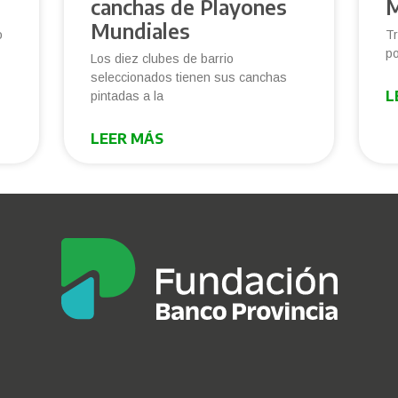
canchas de Playones
M
Mundiales
o
Tr
po
Los diez clubes de barrio
seleccionados tienen sus canchas
L
pintadas a la
LEER MÁS