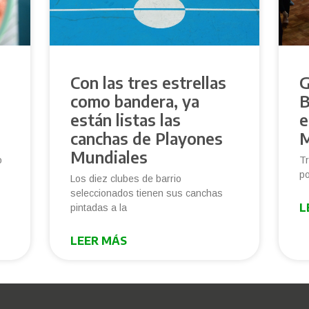
Con las tres estrellas
G
como bandera, ya
B
e
están listas las
e
canchas de Playones
M
Mundiales
o
Tr
po
Los diez clubes de barrio
seleccionados tienen sus canchas
L
pintadas a la
LEER MÁS