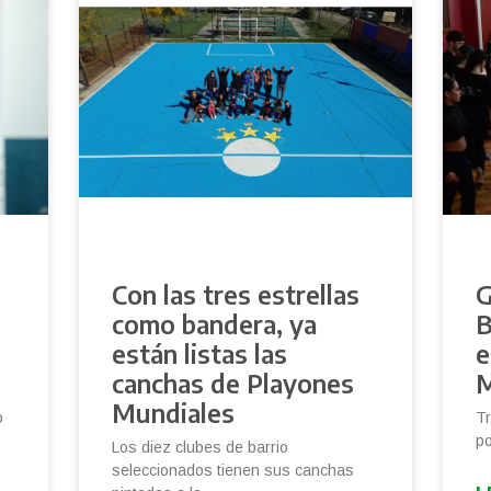
Con las tres estrellas
G
como bandera, ya
B
e
están listas las
e
canchas de Playones
M
Mundiales
o
Tr
po
Los diez clubes de barrio
seleccionados tienen sus canchas