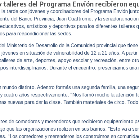
talleres del Programa Envión recibieron eq
la tarde con jóvenes y coordinadores del Programa Envión junto 
dente del Banco Provincia, Juan Cuattromo, y la senadora naciona
 educativos, artísticos y deportivos para los diferentes talleres 
s para reacondicionar las sedes.
del Ministerio de Desarrollo de la Comunidad provincial que tiene
e jóvenes en situación de vulnerabilidad de 12 a 21 años. A partir
 talleres de arte, deportes, apoyo escolar y recreación, entre otr
os interdisciplinarios. Durante el encuentro, presenciamos una 
 mundo distinto. Adentro formás una segunda familia, una segun
y cuatro años respectivamente. “Nos llamó mucho la atención to
 nuevas para dar la clase. También materiales de circo. Todo l
ntes de comedores y merenderos que recibieron equipamiento p
ajo que las organizaciones realizan en sus barrios: “Esto va a se
rias. “Los comedores y merenderos los construimos en comuni