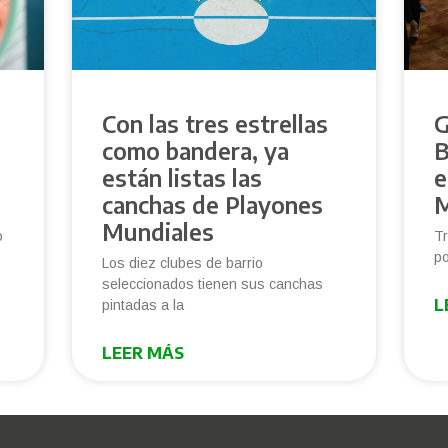
Con las tres estrellas
G
como bandera, ya
B
e
están listas las
e
canchas de Playones
M
Mundiales
o
Tr
po
Los diez clubes de barrio
seleccionados tienen sus canchas
L
pintadas a la
LEER MÁS