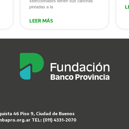
seleccionados tienen sus canchas
L
pintadas a la
LEER MÁS
uista 46 Piso 9,
Ciudad
de Buenos
nbapro.org.ar
TEL:
(011) 4331-2070