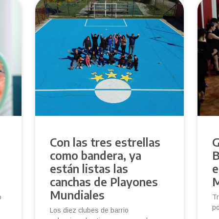
Con las tres estrellas
G
como bandera, ya
B
e
están listas las
e
canchas de Playones
M
Mundiales
o
Tr
po
Los diez clubes de barrio